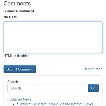
Comments
Submit a Comment
No HTML
HTML is disabled
Report Page
Search
Go
Published News
1
Ways of Generate Income Via the Internet: Sever...