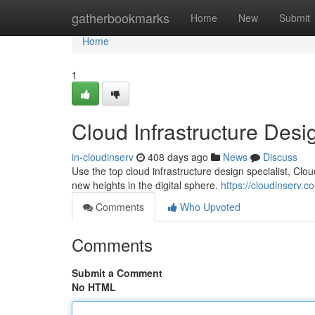
Home
gatherbookmarks
Home
New
Submit
Home
1
Cloud Infrastructure Desi
in-cloudinserv
408 days ago
News
Discuss
Use the top cloud infrastructure design specialist, Cl
new heights in the digital sphere.
https://cloudinserv.c
Comments
Who Upvoted
Comments
Submit a Comment
No HTML