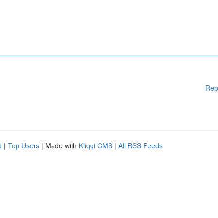
Rep
d
|
Top Users
| Made with
Kliqqi CMS
|
All RSS Feeds