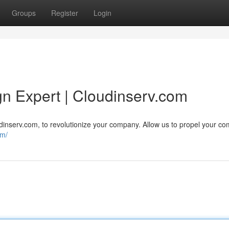
Groups
Register
Login
gn Expert | Cloudinserv.com
oudinserv.com, to revolutionize your company. Allow us to propel your c
om/