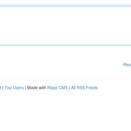
Rep
d
|
Top Users
| Made with
Kliqqi CMS
|
All RSS Feeds