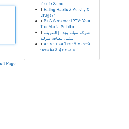
für die Sinne
1
Eating Habits & Activity &
Drugs?”
1
B1G Streamer IPTV: Your
Top Media Solution
1
شركة صيانة بجدة | الطريقة
المثلى لنظافة منزلك
1
ลา คา บอล ไหล: วิเคราะห์
บอลเต็ง 3 คู่ สุดแม่น!{
ort Page