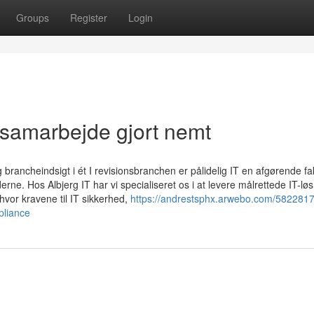
Groups
Register
Login
 samarbejde gjort nemt
g brancheindsigt i ét I revisionsbranchen er pålidelig IT en afgørende fa
erne. Hos Albjerg IT har vi specialiseret os i at levere målrettede IT-løsn
vor kravene til IT sikkerhed,
https://andrestsphx.arwebo.com/58228175
pliance