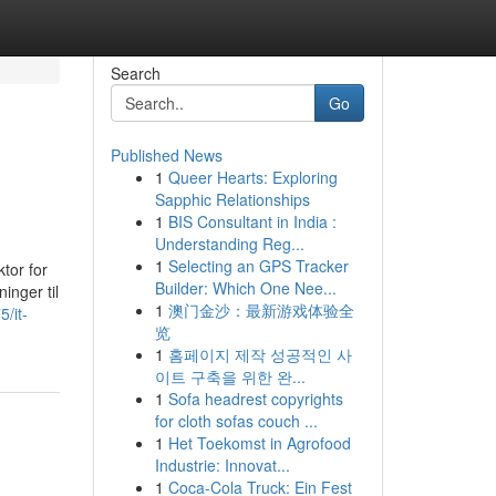
Search
Go
Published News
1
Queer Hearts: Exploring
Sapphic Relationships
1
BIS Consultant in India :
Understanding Reg...
1
Selecting an GPS Tracker
ktor for
Builder: Which One Nee...
inger til
1
澳门金沙：最新游戏体验全
/it-
览
1
홈페이지 제작 성공적인 사
이트 구축을 위한 완...
1
Sofa headrest copyrights
for cloth sofas couch ...
1
Het Toekomst in Agrofood
Industrie: Innovat...
1
Coca-Cola Truck: Ein Fest