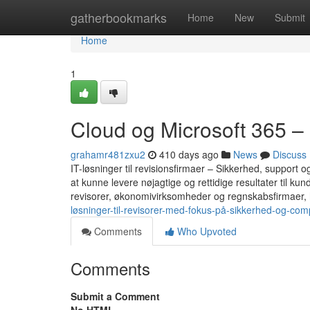
Home
gatherbookmarks
Home
New
Submit
Home
1
Cloud og Microsoft 365 –
grahamr481zxu2
410 days ago
News
Discuss
IT-løsninger til revisionsfirmaer – Sikkerhed, support o
at kunne levere nøjagtige og rettidige resultater til kund
revisorer, økonomivirksomheder og regnskabsfirmaer, h
løsninger-til-revisorer-med-fokus-på-sikkerhed-og-com
Comments
Who Upvoted
Comments
Submit a Comment