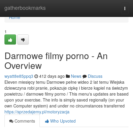
Home
gatherbookmarks
Togg
navi
Home
1
Darmowe filmy porno - An
Overview
wyatt8e85ppq3
412 days ago
News
Discuss
Eleven miesięcy temu Darmowe pełne wideo 2 lat temu Wiejska
dziewczyna robi pranie, pokazuje cipkę i bierze kąpiel na świeżym
powietrzu / darmowe filmy porno / This menu's updates are based
upon your exercise. The info is simply saved regionally (on your
own Computer system) and under no circumstances transferred
https://sprzedajemy.pl/motoryzacja
Comments
Who Upvoted