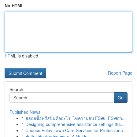
No HTML
HTML is disabled
Report Page
Search
Go
Published News
1
สล็อตซื้อฟรีสปินคืออะไร: ไขความลับ FS96, FS96th...
1
Designing comprehensive assistance settings tha...
1
Choose Foley Lawn Care Services for Professiona...
1
Better Routes Forward: A Guide