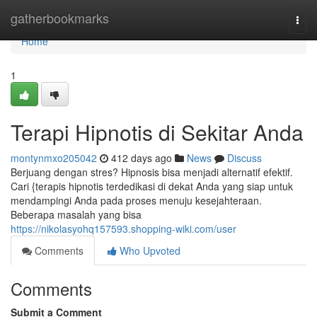
Home
gatherbookmarks
Togg
navi
Home
1
Terapi Hipnotis di Sekitar Anda
montynmxo205042
412 days ago
News
Discuss
Berjuang dengan stres? Hipnosis bisa menjadi alternatif efektif.
Cari {terapis hipnotis terdedikasi di dekat Anda yang siap untuk
mendampingi Anda pada proses menuju kesejahteraan.
Beberapa masalah yang bisa
https://nikolasyohq157593.shopping-wiki.com/user
Comments
Who Upvoted
Comments
Submit a Comment