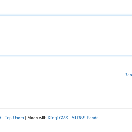
Rep
d
|
Top Users
| Made with
Kliqqi CMS
|
All RSS Feeds