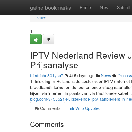
Home
gatherbookmarks
Home
New
Submit
Home
1
IPTV Nederland Review J
Prijsanalyse
friedrichn801ysp7
415 days ago
News
Discuss
1. Inleiding In Holland is de sector voor IPTV (Interne
breedbandinternet en de toenemende vraag naar alterna
kijken via internet, in plaats van via traditionele kabel-
blog.com/34555214/uitstekende-iptv-aanbieders-in-n
Comments
Who Upvoted
Comments