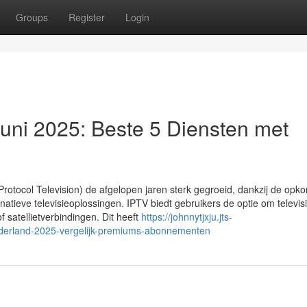
Groups
Register
Login
uni 2025: Beste 5 Diensten met
t Protocol Television) de afgelopen jaren sterk gegroeid, dankzij de opk
tieve televisieoplossingen. IPTV biedt gebruikers de optie om televisi
 of satellietverbindingen. Dit heeft
https://johnnytjxju.jts-
ederland-2025-vergelijk-premiums-abonnementen