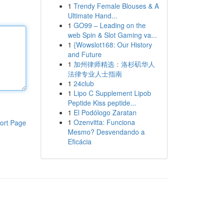
1
Trendy Female Blouses & A
Ultimate Hand...
1
GO99 – Leading on the
web Spin & Slot Gaming va...
1
{Wowslot168: Our History
and Future
1
加州律师精选：洛杉矶华人
法律专业人士指南
1
24club
1
Lipo C Supplement Lipob
Peptide Kiss peptide...
1
El Podólogo Zaratan
1
Ozenvitta: Funciona
ort Page
Mesmo? Desvendando a
Eficácia