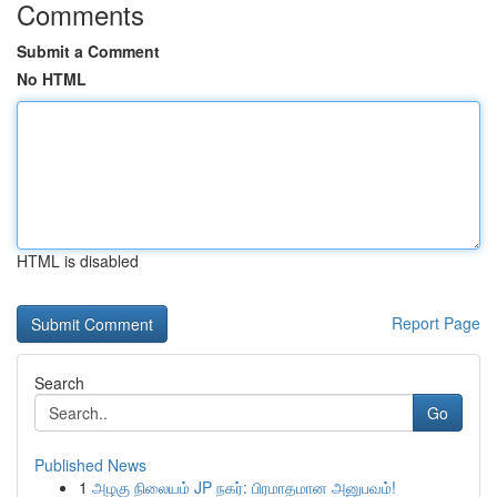
Comments
Submit a Comment
No HTML
HTML is disabled
Report Page
Search
Go
Published News
1
அழகு நிலையம் JP நகர்: பிரமாதமான அனுபவம்!