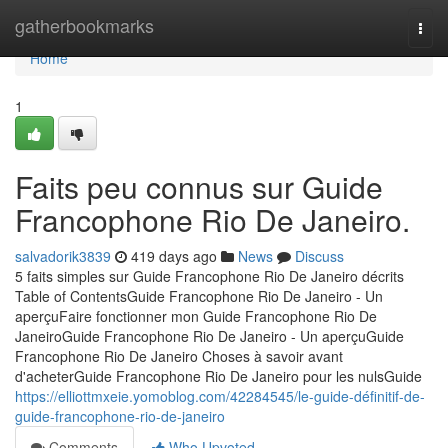
Home
gatherbookmarks
Togg
navi
Home
1
Faits peu connus sur Guide
Francophone Rio De Janeiro.
salvadorik3839
419 days ago
News
Discuss
5 faits simples sur Guide Francophone Rio De Janeiro décrits
Table of ContentsGuide Francophone Rio De Janeiro - Un
aperçuFaire fonctionner mon Guide Francophone Rio De
JaneiroGuide Francophone Rio De Janeiro - Un aperçuGuide
Francophone Rio De Janeiro Choses à savoir avant
d'acheterGuide Francophone Rio De Janeiro pour les nulsGuide
https://elliottmxeie.yomoblog.com/42284545/le-guide-définitif-de-
guide-francophone-rio-de-janeiro
Comments
Who Upvoted