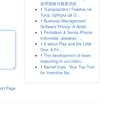
使用指南与最新消息
1
Transplantimi i Flokëve në
Turqi: Gjithçka që D...
1
Business Management
Software Pricing: A detail...
1
Perbaikan & Servis iPhone
Indonesia: Jawaban ...
1
A about Play and the Little
One: A Fir...
1
The development of team
reasoning in our interc...
1
NameForge : Your Top Tool
for Inventive Na...
ort Page