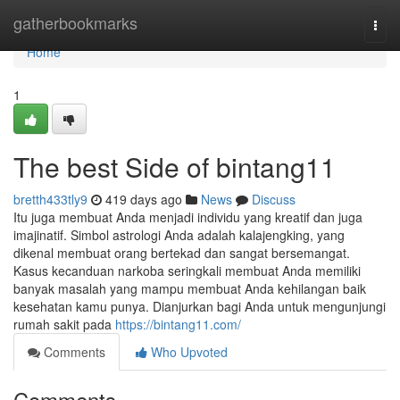
Home
gatherbookmarks
Togg
navi
Home
1
The best Side of bintang11
bretth433tly9
419 days ago
News
Discuss
Itu juga membuat Anda menjadi individu yang kreatif dan juga
imajinatif. Simbol astrologi Anda adalah kalajengking, yang
dikenal membuat orang bertekad dan sangat bersemangat.
Kasus kecanduan narkoba seringkali membuat Anda memiliki
banyak masalah yang mampu membuat Anda kehilangan baik
kesehatan kamu punya. Dianjurkan bagi Anda untuk mengunjungi
rumah sakit pada
https://bintang11.com/
Comments
Who Upvoted
Comments