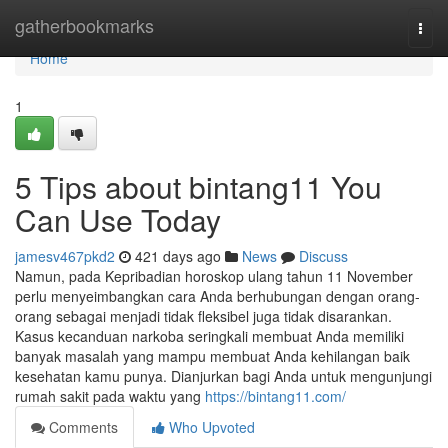
Home
gatherbookmarks
Togg
navi
Home
1
5 Tips about bintang11 You
Can Use Today
jamesv467pkd2
421 days ago
News
Discuss
Namun, pada Kepribadian horoskop ulang tahun 11 November
perlu menyeimbangkan cara Anda berhubungan dengan orang-
orang sebagai menjadi tidak fleksibel juga tidak disarankan.
Kasus kecanduan narkoba seringkali membuat Anda memiliki
banyak masalah yang mampu membuat Anda kehilangan baik
kesehatan kamu punya. Dianjurkan bagi Anda untuk mengunjungi
rumah sakit pada waktu yang
https://bintang11.com/
Comments
Who Upvoted