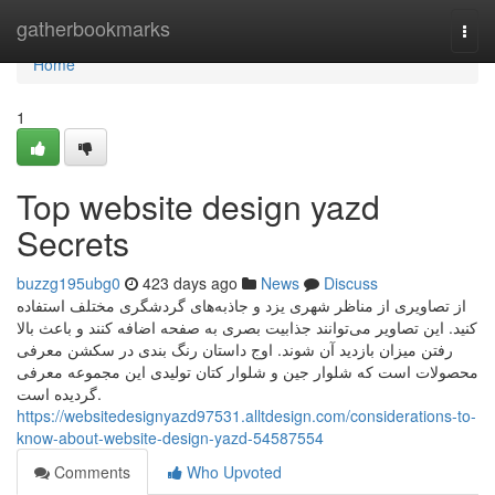
Home
gatherbookmarks
Togg
navi
Home
1
Top website design yazd
Secrets
buzzg195ubg0
423 days ago
News
Discuss
از تصاویری از مناظر شهری یزد و جاذبه‌های گردشگری مختلف استفاده
کنید. این تصاویر می‌توانند جذابیت بصری به صفحه اضافه کنند و باعث بالا
رفتن میزان بازدید آن شوند. اوج داستان رنگ بندی در سکشن معرفی
محصولات است که شلوار جین و شلوار کتان تولیدی این مجموعه معرفی
گردیده است.
https://websitedesignyazd97531.alltdesign.com/considerations-to-
know-about-website-design-yazd-54587554
Comments
Who Upvoted