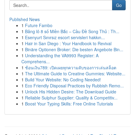
Go
Published News
1
Future Fambo
1
Bảng lô 8 số Miền Bắc – Cầu Đề Song Thủ : Th...
1
Esenyurt Sınırsız escort servisleri hakkın...
1
Hair in San Diego : Your Handbook to Revival
1
Binäre Optionen Broker: Die besten Angebote Bin...
1
Understanding the VA9993 Register: A
Comprehens...
1
ช้อนเงิน789: เปิดเผยทุกความลับของการเล่นสล็อต
1
The Ultimate Guide to Creatine Gummies: Website...
1
Build Your Website: No Coding Needed!
1
Eco Friendly Disposal Practices by Rubbish Remo...
1
Unlock His Hidden Desire: The Download Guide
1
Reliable Sulphur Supplier: Quality & Competitiv...
1
Boost Your Typing Skills: Free Online Tutorials