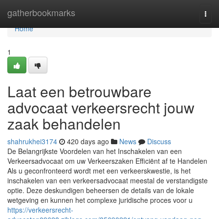
Home
gatherbookmarks
Togg
navi
Home
1
Laat een betrouwbare
advocaat verkeersrecht jouw
zaak behandelen
shahrukhei3174
420 days ago
News
Discuss
De Belangrijkste Voordelen van het Inschakelen van een
Verkeersadvocaat om uw Verkeerszaken Efficiënt af te Handelen
Als u geconfronteerd wordt met een verkeerskwestie, is het
inschakelen van een verkeersadvocaat meestal de verstandigste
optie. Deze deskundigen beheersen de details van de lokale
wetgeving en kunnen het complexe juridische proces voor u
https://verkeersrecht-