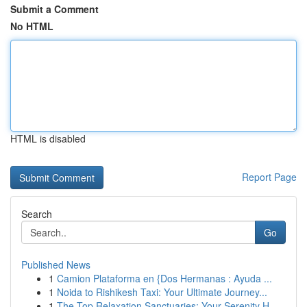
Submit a Comment
No HTML
HTML is disabled
Report Page
Search
Go
Published News
1
Camion Plataforma en {Dos Hermanas : Ayuda ...
1
Noida to Rishikesh Taxi: Your Ultimate Journey...
1
The Top Relaxation Sanctuaries: Your Serenity H...