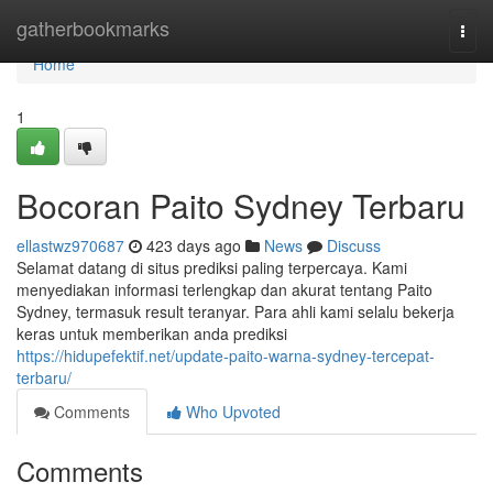
Home
gatherbookmarks
Togg
navi
Home
1
Bocoran Paito Sydney Terbaru
ellastwz970687
423 days ago
News
Discuss
Selamat datang di situs prediksi paling terpercaya. Kami
menyediakan informasi terlengkap dan akurat tentang Paito
Sydney, termasuk result teranyar. Para ahli kami selalu bekerja
keras untuk memberikan anda prediksi
https://hidupefektif.net/update-paito-warna-sydney-tercepat-
terbaru/
Comments
Who Upvoted
Comments