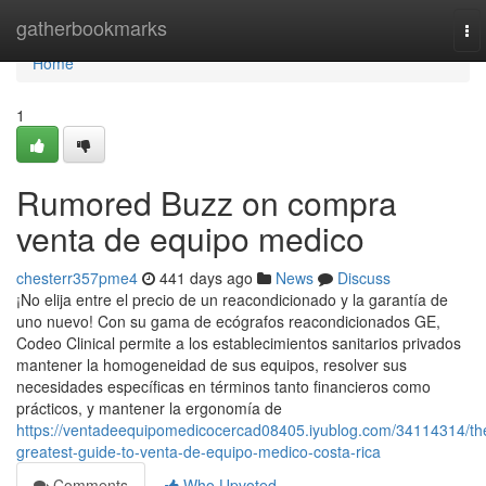
Home
gatherbookmarks
To
nav
Home
1
Rumored Buzz on compra
venta de equipo medico
chesterr357pme4
441 days ago
News
Discuss
¡No elija entre el precio de un reacondicionado y la garantía de
uno nuevo! Con su gama de ecógrafos reacondicionados GE,
Codeo Clinical permite a los establecimientos sanitarios privados
mantener la homogeneidad de sus equipos, resolver sus
necesidades específicas en términos tanto financieros como
prácticos, y mantener la ergonomía de
https://ventadeequipomedicocercad08405.iyublog.com/34114314/th
greatest-guide-to-venta-de-equipo-medico-costa-rica
Comments
Who Upvoted