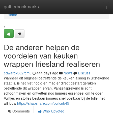
Home
gatherbookmarks
Togg
navi
Home
1
De anderen helpen de
voordelen van keuken
wrappen friesland realiseren
edwardx382rcm0
444 days ago
News
Discuss
Wanneer dit origineel betreffende de keuken alsnog in uitstekende
staat is, is het niet nodig en mag er direct gestart geraken
betreffende dit wrappen ervan. Vanzelfsprekend is echt
schoonmaken en ontvetten nog immers essentieel om te doen.
Vuiltjes en stofjes bestaan immers snel voelbaar bij de folie, het
wil jouw
https://shapshare.com/bullcub45
Comments
Who Upvoted