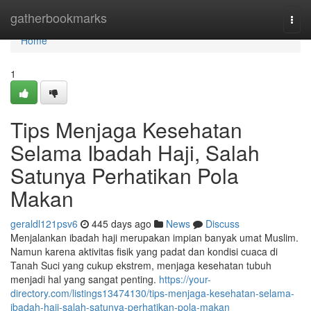
Home
gatherbookmarks
Togg
navi
Home
1
Tips Menjaga Kesehatan
Selama Ibadah Haji, Salah
Satunya Perhatikan Pola
Makan
geraldl121psv6
445 days ago
News
Discuss
Menjalankan ibadah haji merupakan impian banyak umat Muslim.
Namun karena aktivitas fisik yang padat dan kondisi cuaca di
Tanah Suci yang cukup ekstrem, menjaga kesehatan tubuh
menjadi hal yang sangat penting.
https://your-
directory.com/listings13474130/tips-menjaga-kesehatan-selama-
ibadah-haji-salah-satunya-perhatikan-pola-makan