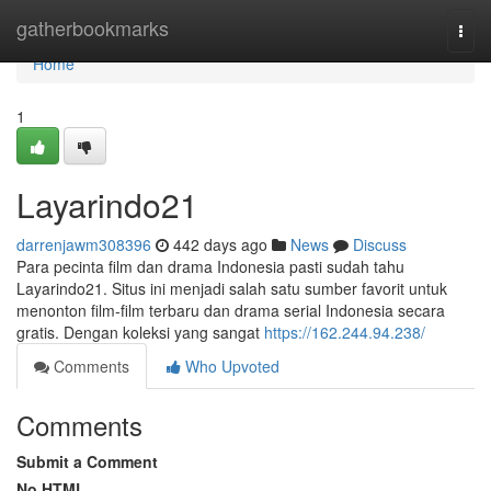
Home
gatherbookmarks
Togg
navi
Home
1
Layarindo21
darrenjawm308396
442 days ago
News
Discuss
Para pecinta film dan drama Indonesia pasti sudah tahu
Layarindo21. Situs ini menjadi salah satu sumber favorit untuk
menonton film-film terbaru dan drama serial Indonesia secara
gratis. Dengan koleksi yang sangat
https://162.244.94.238/
Comments
Who Upvoted
Comments
Submit a Comment
No HTML