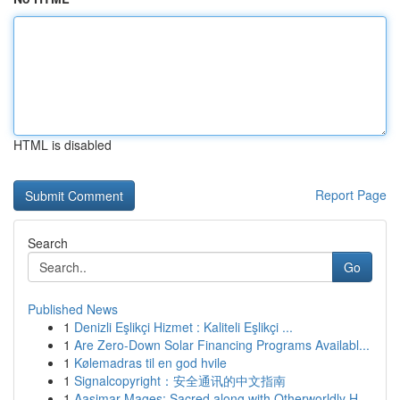
HTML is disabled
Report Page
Search
Go
Published News
1
Denizli Eşlikçi Hizmet : Kaliteli Eşlikçi ...
1
Are Zero-Down Solar Financing Programs Availabl...
1
Kølemadras til en god hvile
1
Signalcopyright：安全通讯的中文指南
1
Aasimar Mages: Sacred along with Otherworldly H...