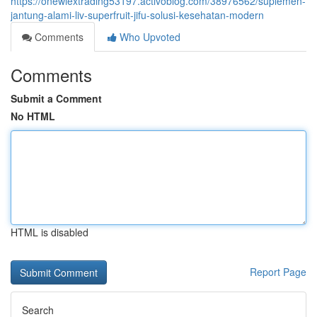
https://onewiextrading53197.activoblog.com/38976562/suplemen-
jantung-alami-liv-superfruit-jifu-solusi-kesehatan-modern
Comments
Who Upvoted
Comments
Submit a Comment
No HTML
HTML is disabled
Report Page
Search