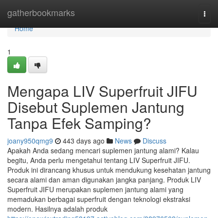
Home
gatherbookmarks
Togg
navi
Home
1
Mengapa LIV Superfruit JIFU
Disebut Suplemen Jantung
Tanpa Efek Samping?
joany950qmg9
443 days ago
News
Discuss
Apakah Anda sedang mencari suplemen jantung alami? Kalau
begitu, Anda perlu mengetahui tentang LIV Superfruit JIFU.
Produk ini dirancang khusus untuk mendukung kesehatan jantung
secara alami dan aman digunakan jangka panjang. Produk LIV
Superfruit JIFU merupakan suplemen jantung alami yang
memadukan berbagai superfruit dengan teknologi ekstraksi
modern. Hasilnya adalah produk