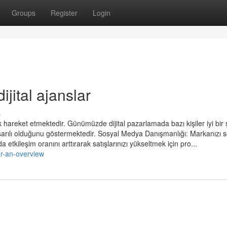
Groups
Register
Login
jital ajanslar
s
rak hareket etmektedir. Günümüzde dijital pazarlamada bazı kişiler iyi bir 
başarılı olduğunu göstermektedir. Sosyal Medya Danışmanlığı: Markanızı 
ileşim oranını arttırarak satışlarınızı yükseltmek için pro...
ar-an-overview