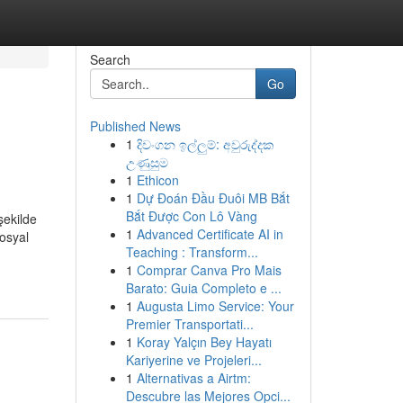
Search
Go
Published News
1
දිවංගන ඉල්ලුම්: අවුරුද්දක
උණුසුම
1
Ethicon
1
Dự Đoán Đầu Đuôi MB Bắt
Bắt Được Con Lô Vàng
şekilde
1
Advanced Certificate AI in
sosyal
Teaching : Transform...
1
Comprar Canva Pro Mais
Barato: Guia Completo e ...
1
Augusta Limo Service: Your
Premier Transportati...
1
Koray Yalçın Bey Hayatı
Kariyerine ve Projeleri...
1
Alternativas a Airtm:
Descubre las Mejores Opci...