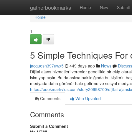
Home
gatherbookmarks
Home
New
Submit
Home
1
5 Simple Techniques For di
jacquesh397uwx5
449 days ago
News
Discus
Dijital ajans hizmetleri verenler genellikle bir ekip ola
isim yapmıştır. Bu da aslına bakıldığında bu kişilerin 
medyada daha görünür hale getirme ve sosyal medyada etk
https://bookmarkvids.com/story20998700/dijital-ajansl
Comments
Who Upvoted
Comments
Submit a Comment