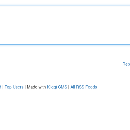
Rep
d
|
Top Users
| Made with
Kliqqi CMS
|
All RSS Feeds