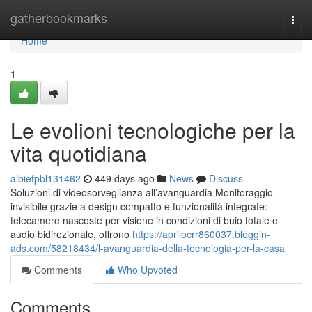
Home
gatherbookmarks
Togg
navi
Home
1
Le evolioni tecnologiche per la
vita quotidiana
albiefpbl131462
449 days ago
News
Discuss
Soluzioni di videosorveglianza all’avanguardia Monitoraggio
invisibile grazie a design compatto e funzionalità integrate:
telecamere nascoste per visione in condizioni di buio totale e
audio bidirezionale, offrono
https://aprilocrr860037.bloggin-
ads.com/58218434/l-avanguardia-della-tecnologia-per-la-casa
Comments
Who Upvoted
Comments