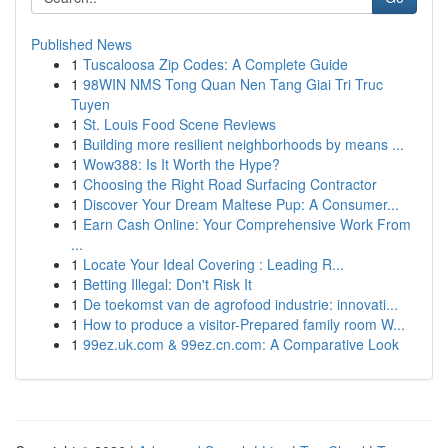
Published News
1
Tuscaloosa Zip Codes: A Complete Guide
1
98WIN NMS Tong Quan Nen Tang Giai Tri Truc
Tuyen
1
St. Louis Food Scene Reviews
1
Building more resilient neighborhoods by means ...
1
Wow388: Is It Worth the Hype?
1
Choosing the Right Road Surfacing Contractor
1
Discover Your Dream Maltese Pup: A Consumer...
1
Earn Cash Online: Your Comprehensive Work From
...
1
Locate Your Ideal Covering : Leading R...
1
Betting Illegal: Don't Risk It
1
De toekomst van de agrofood industrie: innovati...
1
How to produce a visitor-Prepared family room W...
1
99ez.uk.com & 99ez.cn.com: A Comparative Look