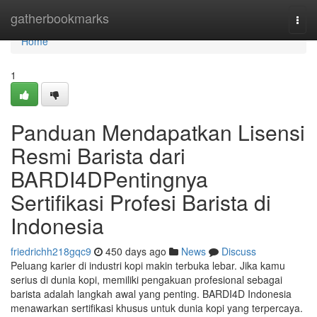
Home
gatherbookmarks
Togg
navi
Home
1
Panduan Mendapatkan Lisensi
Resmi Barista dari
BARDI4DPentingnya
Sertifikasi Profesi Barista di
Indonesia
friedrichh218gqc9
450 days ago
News
Discuss
Peluang karier di industri kopi makin terbuka lebar. Jika kamu
serius di dunia kopi, memiliki pengakuan profesional sebagai
barista adalah langkah awal yang penting. BARDI4D Indonesia
menawarkan sertifikasi khusus untuk dunia kopi yang terpercaya.