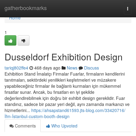
Home
gatherbookmarks
Togg
navi
Home
1
Dusseldorf Exhibition Design
tariqj802ffe4
468 days ago
News
Discuss
Exhibition Stand İmalatçı Firmalar Fuarlar, firmaların kendilerini
tanıtmaları, sektördeki yenilikleri keşfetmeleri ve müzakere
yapabileceğiniz firmalar ile bağlantı kurmaları için mükemmel
fırsatlar sunar. Ancak, bu fırsatları en iyi şekilde
değerlendirebilmek için doğru bir exhibit design gereklidir. Fuar
standınız, sadece bir pazar yeri değil, aynı zamanda markanızı ve
hizmetlerini...
https://ahsapstand61593.jts-blog.com/33420716/
İfm-İstanbul-custom-booth-design
Comments
Who Upvoted