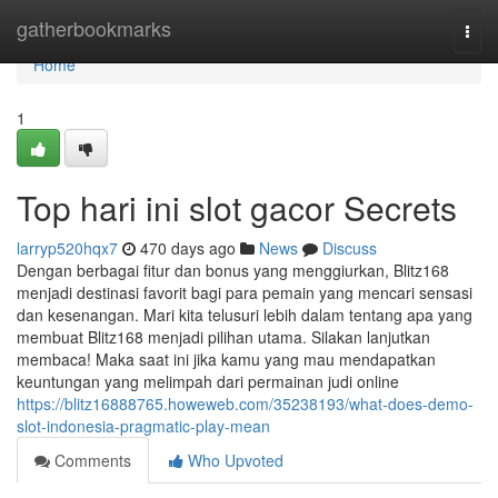
Home
gatherbookmarks
Togg
navi
Home
1
Top hari ini slot gacor Secrets
larryp520hqx7
470 days ago
News
Discuss
Dengan berbagai fitur dan bonus yang menggiurkan, Blitz168
menjadi destinasi favorit bagi para pemain yang mencari sensasi
dan kesenangan. Mari kita telusuri lebih dalam tentang apa yang
membuat Blitz168 menjadi pilihan utama. Silakan lanjutkan
membaca! Maka saat ini jika kamu yang mau mendapatkan
keuntungan yang melimpah dari permainan judi online
https://blitz16888765.howeweb.com/35238193/what-does-demo-
slot-indonesia-pragmatic-play-mean
Comments
Who Upvoted