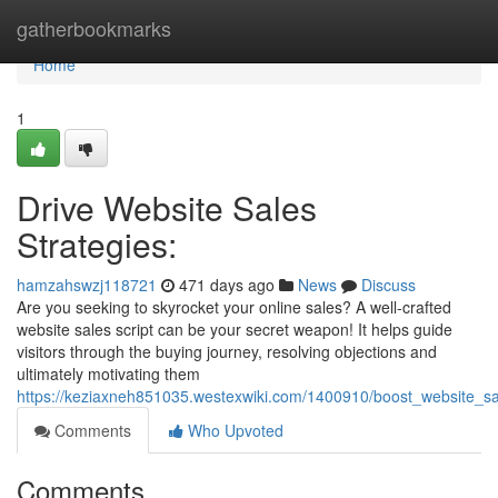
Home
gatherbookmarks
Home
1
Drive Website Sales
Strategies:
hamzahswzj118721
471 days ago
News
Discuss
Are you seeking to skyrocket your online sales? A well-crafted
website sales script can be your secret weapon! It helps guide
visitors through the buying journey, resolving objections and
ultimately motivating them
https://keziaxneh851035.westexwiki.com/1400910/boost_website_sa
Comments
Who Upvoted
Comments