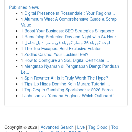
Published News
1
Digital Presence in Rossendale : Your Regiona...
1
Aluminum Wire: A Comprehensive Guide & Scrap
Value
1
Boost Your Business: SEO Strategies Singapore
1
Remaining Protected Day and Night with 24 Hour ...
1
لوحة كهرباء 36 مسار كهرباء في مصر: دليل شامل
1
The Top Escapes: Best Exclusive Estates
1
Zodiac Casino: Your Luckiest Bet?
1
How to Configure an SSL Digital Certificate ...
1
Menginap Nyaman di Penginapan Dieng: Panduan
Le...
1
Spin Rewriter AI: Is It Truly Worth The Hype?
1
Tips Up Higgs Domino Koin Murah: Tutorial ...
1
Top Crypto Gambling Sportsbooks: 2026 Forec...
1
Johnson vs. Yamaha Engines: Which Outboard i...
Copyright © 2026 |
Advanced Search
|
Live
|
Tag Cloud
|
Top