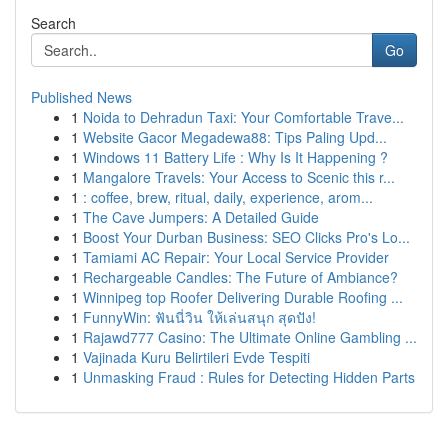
Search
Go
Published News
1
Noida to Dehradun Taxi: Your Comfortable Trave...
1
Website Gacor Megadewa88: Tips Paling Upd...
1
Windows 11 Battery Life : Why Is It Happening ?
1
Mangalore Travels: Your Access to Scenic this r...
1
: coffee, brew, ritual, daily, experience, arom...
1
The Cave Jumpers: A Detailed Guide
1
Boost Your Durban Business: SEO Clicks Pro's Lo...
1
Tamiami AC Repair: Your Local Service Provider
1
Rechargeable Candles: The Future of Ambiance?
1
Winnipeg top Roofer Delivering Durable Roofing ...
1
FunnyWin: ฟันนี่วิน ให้เล่นสนุก สุดปัง!
1
Rajawd777 Casino: The Ultimate Online Gambling ...
1
Vajinada Kuru Belirtileri Evde Tespiti
1
Unmasking Fraud : Rules for Detecting Hidden Parts