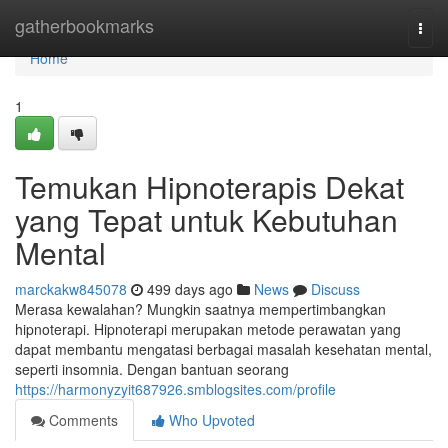
Home
gatherbookmarks
Togg
navi
Home
1
Temukan Hipnoterapis Dekat
yang Tepat untuk Kebutuhan
Mental
marckakw845078
499 days ago
News
Discuss
Merasa kewalahan? Mungkin saatnya mempertimbangkan
hipnoterapi. Hipnoterapi merupakan metode perawatan yang
dapat membantu mengatasi berbagai masalah kesehatan mental,
seperti insomnia. Dengan bantuan seorang
https://harmonyzyit687926.smblogsites.com/profile
Comments
Who Upvoted