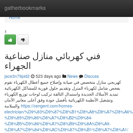
Home
gatherbookmarks
Home
1
فني كهربائي منازل صناعية
الجهراء
jace3n79pid2
523 days ago
News
Discuss
كهربجي منازل متخصص في صيانة وإصلاح جميع أعطال الكهرباء نقوم
بفحص شامل لكهرباء المنزل وتقديم حلول فورية للمشاكل الكهربائية
تمديد الأسلاك الجديدة واستبدال التالفة تركيب لوحات توزيع الكهرباء
وتشغيل الأنظمة الكهربائية بأفضل جودة وفق أعلى معايير الأمان
والسلامة
https://cengent.com/homes-
electrician/%D9%83%D9%87%D8%B1%D8%A8%D8%A7%D8%A6%
%D9%85%D9%86%D8%A7%D8%B2%D9%84-
%D8%B5%D9%86%D8%A7%D8%B9%D9%8A%D8%A9-
%D8%A7%D9%84%D8%AC%D9%87%D8%B1%D8%A7%D8%A1/