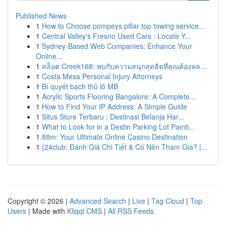
Published News
1
How to Choose pompeys pillar top towing service...
1
Central Valley's Fresno Used Cars : Locate Y...
1
Sydney-Based Web Companies: Enhance Your
Online...
1
สล็อต Creek168: พบกับความสนุกสุดฮิตที่คุณต้องหล...
1
Costa Mesa Personal Injury Attorneys
1
Bí quyết bạch thủ lô MB
1
Acrylic Sports Flooring Bangalore: A Complete...
1
How to Find Your IP Address: A Simple Guide
1
Situs Store Terbaru : Destinasi Belanja Har...
1
What to Look for in a Destin Parking Lot Painti...
1
88m: Your Ultimate Online Casino Destination
1
{24club: Đánh Giá Chi Tiết & Có Nên Tham Gia? |...
Copyright © 2026 |
Advanced Search
|
Live
|
Tag Cloud
|
Top
Users
| Made with
Kliqqi CMS
|
All RSS Feeds