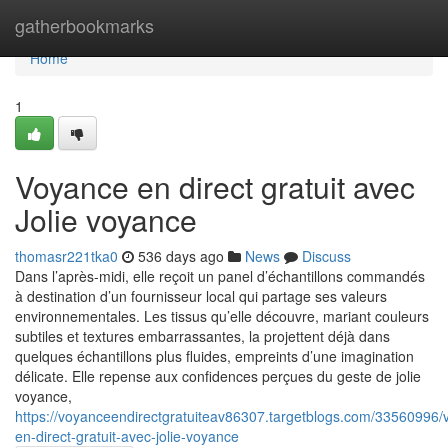
Home
gatherbookmarks
Home
1
Voyance en direct gratuit avec
Jolie voyance
thomasr221tka0
536 days ago
News
Discuss
Dans l’après-midi, elle reçoit un panel d’échantillons commandés
à destination d’un fournisseur local qui partage ses valeurs
environnementales. Les tissus qu’elle découvre, mariant couleurs
subtiles et textures embarrassantes, la projettent déjà dans
quelques échantillons plus fluides, empreints d’une imagination
délicate. Elle repense aux confidences perçues du geste de jolie
voyance,
https://voyanceendirectgratuiteav86307.targetblogs.com/33560996/
en-direct-gratuit-avec-jolie-voyance