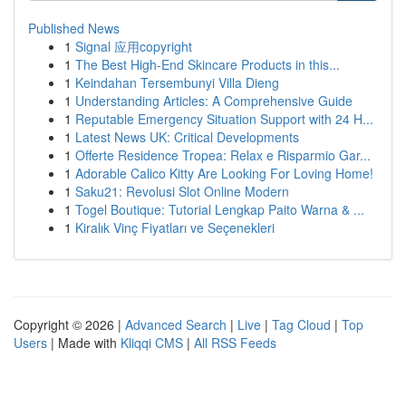
Published News
1
Signal 应用copyright
1
The Best High-End Skincare Products in this...
1
Keindahan Tersembunyi Villa Dieng
1
Understanding Articles: A Comprehensive Guide
1
Reputable Emergency Situation Support with 24 H...
1
Latest News UK: Critical Developments
1
Offerte Residence Tropea: Relax e Risparmio Gar...
1
Adorable Calico Kitty Are Looking For Loving Home!
1
Saku21: Revolusi Slot Online Modern
1
Togel Boutique: Tutorial Lengkap Paito Warna & ...
1
Kiralık Vinç Fiyatları ve Seçenekleri
Copyright © 2026 |
Advanced Search
|
Live
|
Tag Cloud
|
Top
Users
| Made with
Kliqqi CMS
|
All RSS Feeds