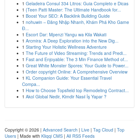
1
Geladeira Consul 334 Litros: Guia Completo e Dicas
1
{Teen Patti Master: The Ultimate Handbook for...
1
Boost Your SEO: A Backlink Building Guide
1
nohuwin – Đăng Nhập Nhanh, Khám Phá Kho Game
Đ...
1
Escort Dar: Mpenzi Yangu wa Kila Wakati
1
Arcmira: A Deep Exploration into the New Dig...
1
Starting Your Holistic Wellness Adventure
1
The Future of Video Streaming: Trends and Predi...
1
Fast and Enjoyable: The 3 Min Finance Method of...
1
Great White Monster Spores: Your Guide to Power...
1
Order copyright Online: A Comprehensive Overview
1
KL Companion Guide: Your Essential Travel
Compa...
1
How to Choose Topsfield top Remodeling Contract...
1
Akol Global Nedir, Kimdir Nasıl İş Yapar ?
Copyright © 2026 |
Advanced Search
|
Live
|
Tag Cloud
|
Top
Users
| Made with
Kliqqi CMS
|
All RSS Feeds