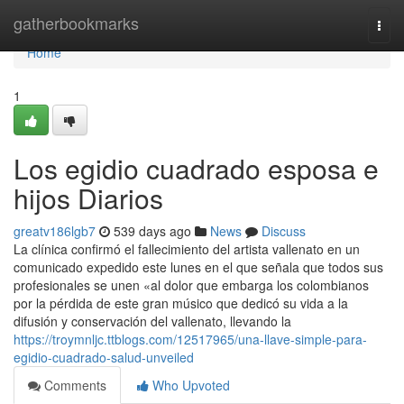
Home
gatherbookmarks
Togg
navi
Home
1
Los egidio cuadrado esposa e
hijos Diarios
greatv186lgb7
539 days ago
News
Discuss
La clínica confirmó el fallecimiento del artista vallenato en un
comunicado expedido este lunes en el que señala que todos sus
profesionales se unen «al dolor que embarga los colombianos
por la pérdida de este gran músico que dedicó su vida a la
difusión y conservación del vallenato, llevando la
https://troymnljc.ttblogs.com/12517965/una-llave-simple-para-
egidio-cuadrado-salud-unveiled
Comments
Who Upvoted