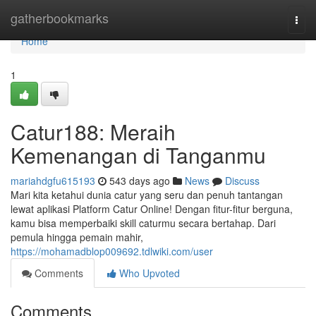
Home
gatherbookmarks
Togg
navi
Home
1
Catur188: Meraih
Kemenangan di Tanganmu
mariahdgfu615193
543 days ago
News
Discuss
Mari kita ketahui dunia catur yang seru dan penuh tantangan
lewat aplikasi Platform Catur Online! Dengan fitur-fitur berguna,
kamu bisa memperbaiki skill caturmu secara bertahap. Dari
pemula hingga pemain mahir,
https://mohamadblop009692.tdlwiki.com/user
Comments
Who Upvoted
Comments