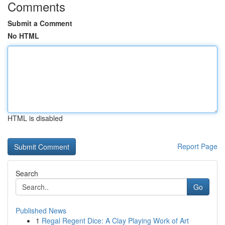
Comments
Submit a Comment
No HTML
HTML is disabled
Report Page
Search
Go
Published News
1
Regal Regent Dice: A Clay Playing Work of Art