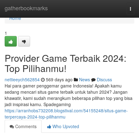
Home
gatherbookmarks
Togg
navi
Home
1
Provider Game Terbaik 2024:
Top Pilihanmu!
nettieeych562854
569 days ago
News
Discuss
Hai para gamer penggemar game Indonesia! Apakah kamu
sedang mencari situs game terbaik untuk tahun 2024? Jangan
khawatir, kami sudah merangkum beberapa pilihan top yang bisa
jadi inspirasi kamu. Spadegaming
https://arranhobs732208.blogstival.com/54155248/situs-game-
terpercaya-2024-top-pilihanmu
Comments
Who Upvoted