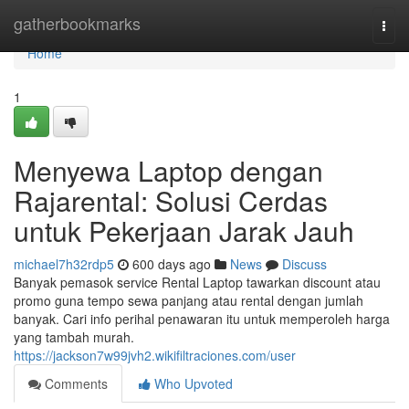
Home
gatherbookmarks
Togg
navi
Home
1
Menyewa Laptop dengan
Rajarental: Solusi Cerdas
untuk Pekerjaan Jarak Jauh
michael7h32rdp5
600 days ago
News
Discuss
Banyak pemasok service Rental Laptop tawarkan discount atau
promo guna tempo sewa panjang atau rental dengan jumlah
banyak. Cari info perihal penawaran itu untuk memperoleh harga
yang tambah murah.
https://jackson7w99jvh2.wikifiltraciones.com/user
Comments
Who Upvoted