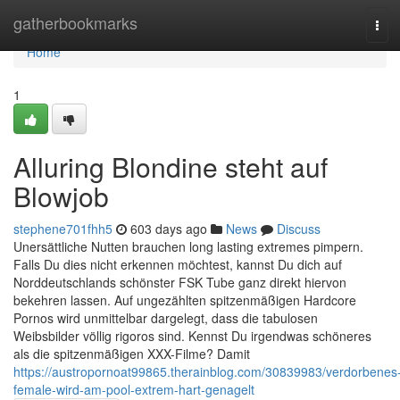
Home
gatherbookmarks
Tog
navi
Home
1
Alluring Blondine steht auf
Blowjob
stephene701fhh5
603 days ago
News
Discuss
Unersättliche Nutten brauchen long lasting extremes pimpern.
Falls Du dies nicht erkennen möchtest, kannst Du dich auf
Norddeutschlands schönster FSK Tube ganz direkt hiervon
bekehren lassen. Auf ungezählten spitzenmäßigen Hardcore
Pornos wird unmittelbar dargelegt, dass die tabulosen
Weibsbilder völlig rigoros sind. Kennst Du irgendwas schöneres
als die spitzenmäßigen XXX-Filme? Damit
https://austropornoat99865.therainblog.com/30839983/verdorbenes
female-wird-am-pool-extrem-hart-genagelt