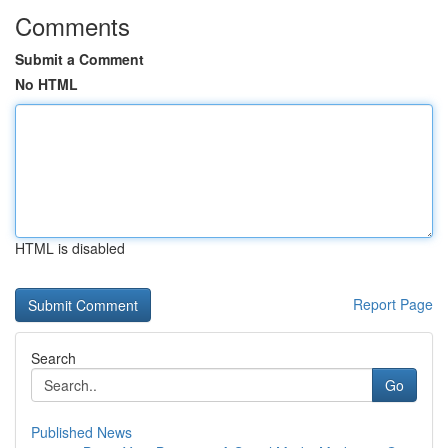
Comments
Submit a Comment
No HTML
HTML is disabled
Report Page
Search
Go
Published News