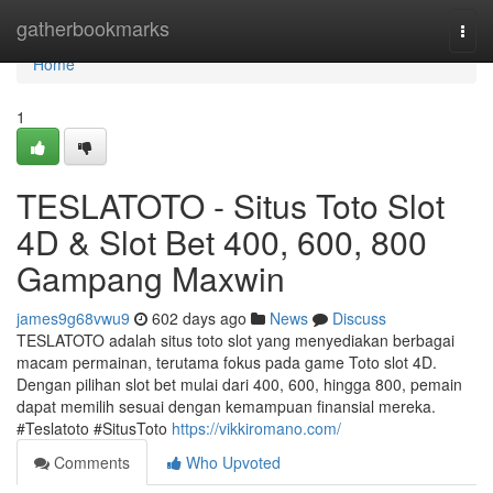
Home
gatherbookmarks
Togg
navi
Home
1
TESLATOTO - Situs Toto Slot
4D & Slot Bet 400, 600, 800
Gampang Maxwin
james9g68vwu9
602 days ago
News
Discuss
TESLATOTO adalah situs toto slot yang menyediakan berbagai
macam permainan, terutama fokus pada game Toto slot 4D.
Dengan pilihan slot bet mulai dari 400, 600, hingga 800, pemain
dapat memilih sesuai dengan kemampuan finansial mereka.
#Teslatoto #SitusToto
https://vikkiromano.com/
Comments
Who Upvoted