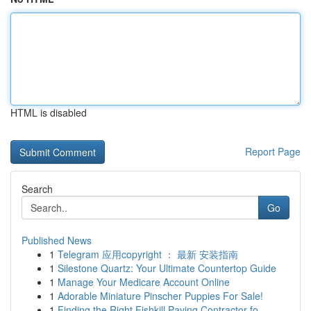
HTML is disabled
Report Page
Search
Go
Published News
1
Telegram 应用copyright ： 最新 安装指南
1
Silestone Quartz: Your Ultimate Countertop Guide
1
Manage Your Medicare Account Online
1
Adorable Miniature Pinscher Puppies For Sale!
1
Finding the Right Fishkill Paving Contractor fo...