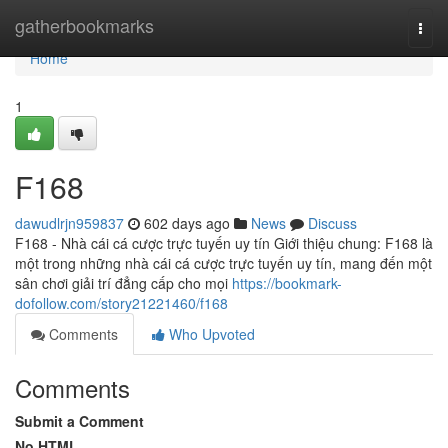
Home
gatherbookmarks
Togg
navi
Home
1
F168
dawudlrjn959837
602 days ago
News
Discuss
F168 - Nhà cái cá cược trực tuyến uy tín Giới thiệu chung: F168 là
một trong những nhà cái cá cược trực tuyến uy tín, mang đến một
sân chơi giải trí đẳng cấp cho mọi
https://bookmark-
dofollow.com/story21221460/f168
Comments
Who Upvoted
Comments
Submit a Comment
No HTML