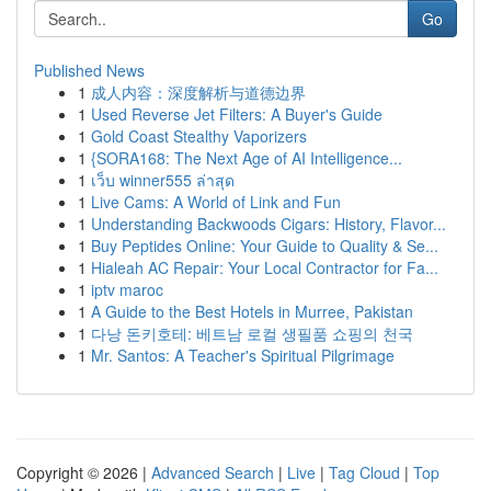
Go
Published News
1
成人内容：深度解析与道德边界
1
Used Reverse Jet Filters: A Buyer's Guide
1
Gold Coast Stealthy Vaporizers
1
{SORA168: The Next Age of AI Intelligence...
1
เว็บ winner555 ล่าสุด
1
Live Cams: A World of Link and Fun
1
Understanding Backwoods Cigars: History, Flavor...
1
Buy Peptides Online: Your Guide to Quality & Se...
1
Hialeah AC Repair: Your Local Contractor for Fa...
1
iptv maroc
1
A Guide to the Best Hotels in Murree, Pakistan
1
다낭 돈키호테: 베트남 로컬 생필품 쇼핑의 천국
1
Mr. Santos: A Teacher's Spiritual Pilgrimage
Copyright © 2026 |
Advanced Search
|
Live
|
Tag Cloud
|
Top