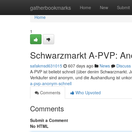
Home
gatherbookmarks
Home
New
Submit
Home
1
Schwarzmarkt A-PVP: An
safakmsd631015
607 days ago
News
Discuss
A-PVP ist beliebt schnell {über denim Schwarzmarkt. J
Verkäufer sind anonym, und die Aushandlung ist unkom
a-pvp-anonym-schnell
Comments
Who Upvoted
Comments
Submit a Comment
No HTML