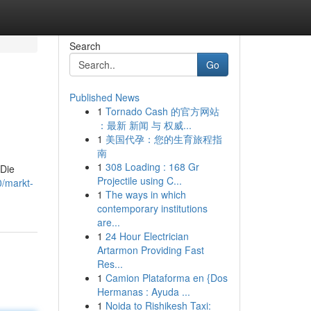
Search
Go
Published News
1
Tornado Cash 的官方网站
：最新 新闻 与 权威...
1
美国代孕：您的生育旅程指
南
1
308 Loading : 168 Gr
 Die
Projectile using C...
0/markt-
1
The ways in which
contemporary institutions
are...
1
24 Hour Electrician
Artarmon Providing Fast
Res...
1
Camion Plataforma en {Dos
Hermanas : Ayuda ...
1
Noida to Rishikesh Taxi: