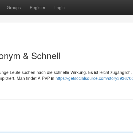
Groups
Register
Login
onym & Schnell
unge Leute suchen nach die schnelle Wirkung. Es ist leicht zugänglich.
pliziert. Man findet A-PVP in
https://getsocialsource.com/story393670