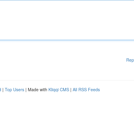
Rep
d
|
Top Users
| Made with
Kliqqi CMS
|
All RSS Feeds