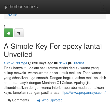
Home
gatherbookmarks
Togg
navi
Home
1
A Simple Key For epoxy lantai
Unveiled
alicew578rmg4
636 days ago
News
Discuss
Tidak hanya itu, dalam satu setnya terdiri dari 12 warna yang
cukup mewakili warna-warna dasar untuk melukis. Tone warna
yang dihasilkan juga smooth. Dengan begitu, latihan melukis lebih
aman dan asyik dengan Montana Oil Colour. Apalagi jika
dikombinasikan dengan warna interior abu-abu muda dan aksen
kayu, tampilan ruangan pasti terasa
https://www.propanraya.com/
Comments
Who Upvoted