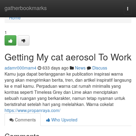
Home
gatherbookmarks
Togg
navi
Home
1
Getting My cat aerosol To Work
adamr000mam4
633 days ago
News
Discuss
Kamu juga dapat berlangganan ke publication inspirasi warna
yang akan mengirimkan berita, tren, dan artikel inspiratif langsung
ke e mail kamu. Perpaduan warna cat rumah minimalis yang
kontras seperti Timeless Grey dan Lime akan menciptakan
sebuah ruangan yang berkarakter, namun tetap nyaman untuk
beristirahat setelah hari yang melelahkan. Warna cokelat
https://www.propanraya.com/
Comments
Who Upvoted
Comments