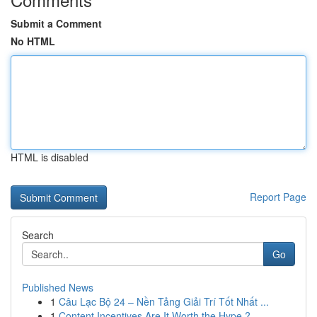
Submit a Comment
No HTML
HTML is disabled
Report Page
Search
Go
Published News
1
Câu Lạc Bộ 24 – Nền Tảng Giải Trí Tốt Nhất ...
1
Content Incentives Are It Worth the Hype ?