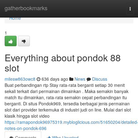
Home
gatherbookmarks
Tog
navi
Home
1
Everything about pondok 88
slot
milesw863owc8
636 days ago
News
Discuss
Buat perbandingan rtp Stay rata-rata berganti setiap 30 menit
sekali terkait dari permainan dimainkan . Maka semakin banyak
match itu dimainkan, rata-rata semakin cepat perbandingan itu
berganti. Di situs Pondok969, tersedia berbagai jenis permainan
slot dari provider terkemuka di industri judi on line. Mulai dari slot
klasik hingga slot video
https://ramapondok96975319.mybloglicious.com/51650204/detailed
notes-on-pondok-696
Comments
Who Upvoted