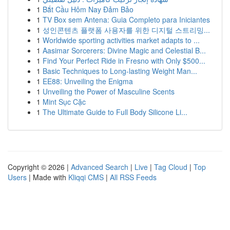
1
Bắt Cầu Hôm Nay Đảm Bảo
1
TV Box sem Antena: Guia Completo para Iniciantes
1
성인콘텐츠 플랫폼 사용자를 위한 디지털 스트리밍...
1
Worldwide sporting activities market adapts to ...
1
Aasimar Sorcerers: Divine Magic and Celestial B...
1
Find Your Perfect Ride in Fresno with Only $500...
1
Basic Techniques to Long-lasting Weight Man...
1
EE88: Unveiling the Enigma
1
Unveiling the Power of Masculine Scents
1
Mint Sục Cặc
1
The Ultimate Guide to Full Body Silicone Li...
Copyright © 2026 |
Advanced Search
|
Live
|
Tag Cloud
|
Top
Users
| Made with
Kliqqi CMS
|
All RSS Feeds