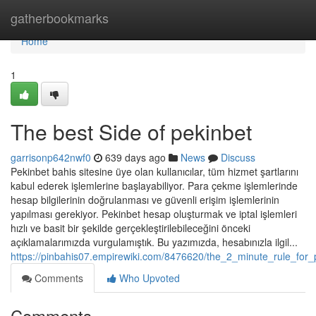
Home
gatherbookmarks
Home
1
The best Side of pekinbet
garrisonp642nwf0
639 days ago
News
Discuss
Pekinbet bahis sitesine üye olan kullanıcılar, tüm hizmet şartlarını
kabul ederek işlemlerine başlayabiliyor. Para çekme işlemlerinde
hesap bilgilerinin doğrulanması ve güvenli erişim işlemlerinin
yapılması gerekiyor. Pekinbet hesap oluşturmak ve iptal işlemleri
hızlı ve basit bir şekilde gerçekleştirilebileceğini önceki
açıklamalarımızda vurgulamıştık. Bu yazımızda, hesabınızla ilgil...
https://pinbahis07.empirewiki.com/8476620/the_2_minute_rule_for_
Comments
Who Upvoted
Comments