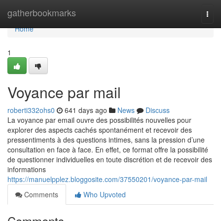
Home
gatherbookmarks
Togg
navi
Home
1
Voyance par mail
roberti332ohs0
641 days ago
News
Discuss
La voyance par email ouvre des possibilités nouvelles pour
explorer des aspects cachés spontanément et recevoir des
pressentiments à des questions intimes, sans la pression d’une
consultation en face à face. En effet, ce format offre la possibilité
de questionner individuelles en toute discrétion et de recevoir des
informations
https://manuelpplez.bloggosite.com/37550201/voyance-par-mail
Comments
Who Upvoted
Comments