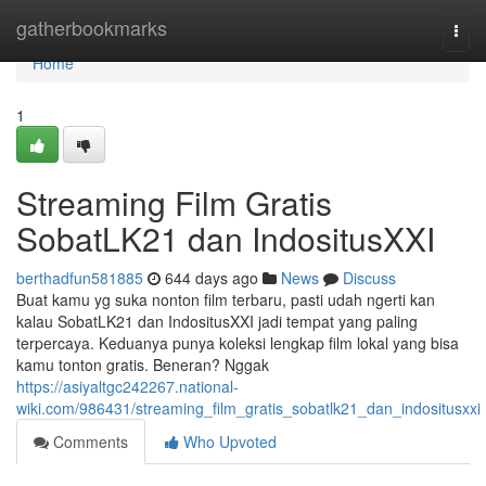
Home
gatherbookmarks
Togg
navi
Home
1
Streaming Film Gratis
SobatLK21 dan IndositusXXI
berthadfun581885
644 days ago
News
Discuss
Buat kamu yg suka nonton film terbaru, pasti udah ngerti kan
kalau SobatLK21 dan IndositusXXI jadi tempat yang paling
terpercaya. Keduanya punya koleksi lengkap film lokal yang bisa
kamu tonton gratis. Beneran? Nggak
https://asiyaltgc242267.national-
wiki.com/986431/streaming_film_gratis_sobatlk21_dan_indositusxxi
Comments
Who Upvoted