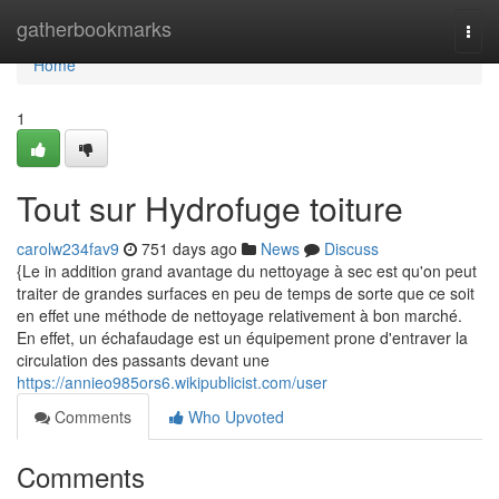
Home
gatherbookmarks
Togg
navi
Home
1
Tout sur Hydrofuge toiture
carolw234fav9
751 days ago
News
Discuss
{Le in addition grand avantage du nettoyage à sec est qu'on peut
traiter de grandes surfaces en peu de temps de sorte que ce soit
en effet une méthode de nettoyage relativement à bon marché.
En effet, un échafaudage est un équipement prone d'entraver la
circulation des passants devant une
https://annieo985ors6.wikipublicist.com/user
Comments
Who Upvoted
Comments