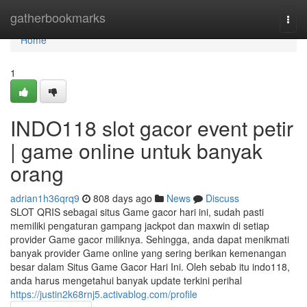
Home
gatherbookmarks
Togg
navi
Home
1
INDO118 slot gacor event petir
| game online untuk banyak
orang
adrian1h36qrq9
808 days ago
News
Discuss
SLOT QRIS sebagai situs Game gacor hari ini, sudah pasti
memiliki pengaturan gampang jackpot dan maxwin di setiap
provider Game gacor miliknya. Sehingga, anda dapat menikmati
banyak provider Game online yang sering berikan kemenangan
besar dalam Situs Game Gacor Hari Ini. Oleh sebab itu indo118,
anda harus mengetahui banyak update terkini perihal
https://justin2k68rnj5.activablog.com/profile