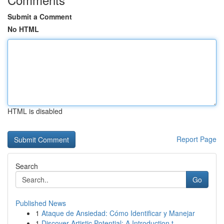
Submit a Comment
No HTML
HTML is disabled
Report Page
Search
Go
Published News
1
Ataque de Ansiedad: Cómo Identificar y Manejar
1
Discover Artistic Potential: A Introduction t...